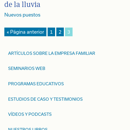
de la lluvia
Navegación
Nuevos puestos
de
« Página anterior
1
2
3
los
puestos
ARTÍCULOS SOBRE LA EMPRESA FAMILIAR
SEMINARIOS WEB
PROGRAMAS EDUCATIVOS
ESTUDIOS DE CASO Y TESTIMONIOS
VÍDEOS Y PODCASTS
NUESTROS LIBROS