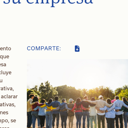
mento
COMPARTE:
 que
esa
cluye
Su
ativa,
 aclarar
ativas,
ones
mpo, se