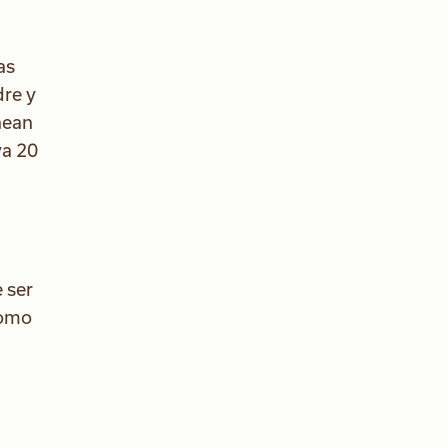
as
dre y
nean
va 20
 ser
como