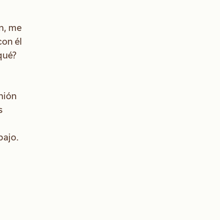
ón, me
con él
qué?
nión
s
bajo.