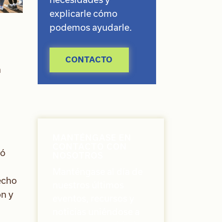
explicarle cómo
podemos ayudarle.
CONTACTO
a
MANTÉNGASE EN
CONTACTO CON
zó
NOSOTROS
Manténgase al día de
hecho
nuestros últimos
ón y
eventos, recursos y
noticias uniéndose a