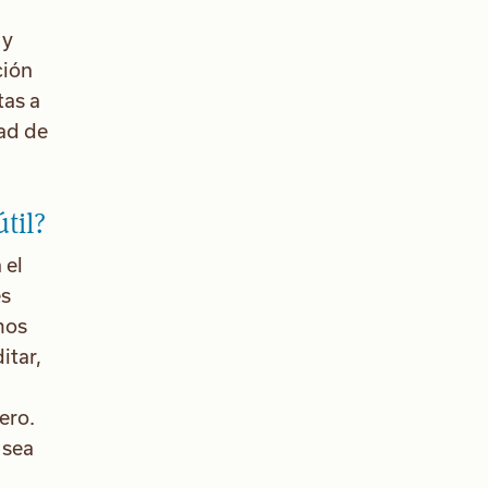
 y
ción
tas a
dad de
til?
 el
es
mos
itar,
ero.
 sea