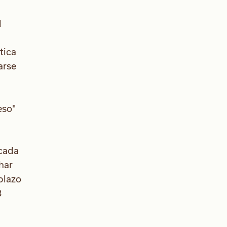
l
tica
arse
eso"
 cada
har
plazo
8