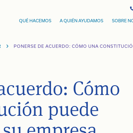
QUÉ HACEMOS
A QUIÉN AYUDAMOS
SOBRE N
R
PONERSE DE ACUERDO: CÓMO UNA CONSTITUCIÓN
 acuerdo: Cómo
tución puede
a su empresa