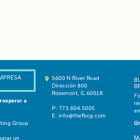
EMPRESA
5600 N River Road
B
Dirección 800
B
Rosemont, IL 60018
Fo
rosperar a
re
P:
773.604.5005
em
E:
info@thefbcg.com
lting Group
Ún
M
ograr un