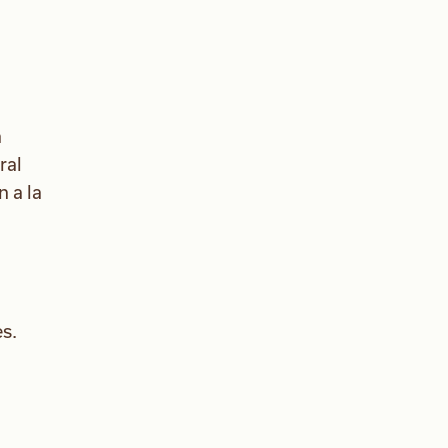
a
ral
n a la
s.