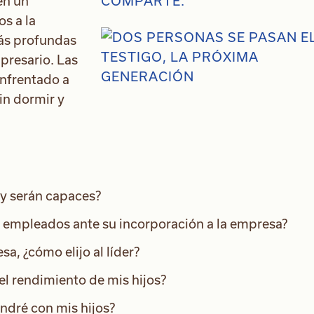
en un
COMPARTE:
os a la
más profundas
presario. Las
nfrentado a
in dormir y
 y serán capaces?
empleados ante su incorporación a la empresa?
a, ¿cómo elijo al líder?
l rendimiento de mis hijos?
endré con mis hijos?