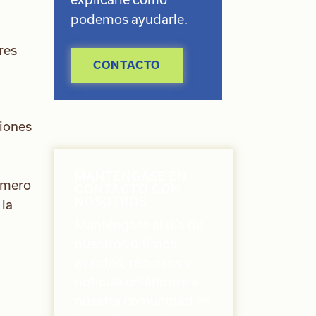
podemos ayudarle.
res
CONTACTO
ciones
MANTÉNGASE EN
número
CONTACTO CON
NOSOTROS
 la
Manténgase al día de
nuestros últimos
eventos, recursos y
noticias uniéndose a
nuestra comunidad en