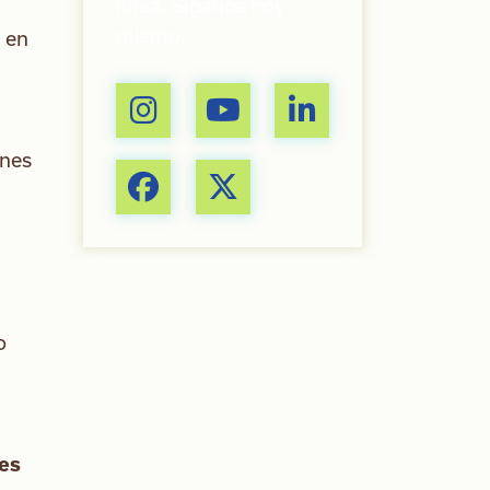
línea. Síganos hoy
mismo.
n en
ones
o
nes