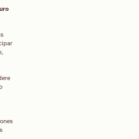
turo
as
cipar
o,
dere
o
iones
s