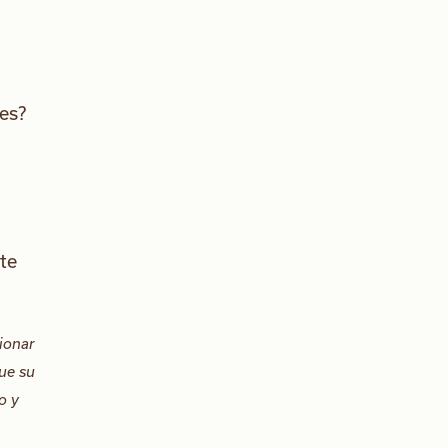
es?
te
ionar
que su
o y