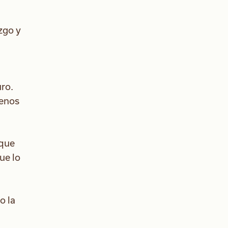
zgo y
uro.
menos
 que
ue lo
o la