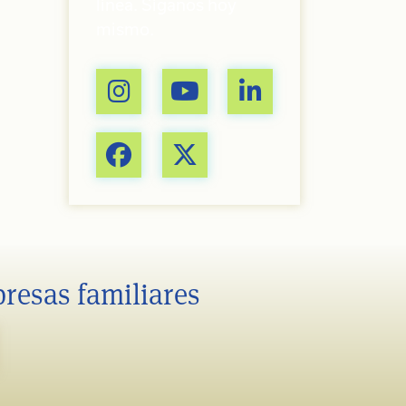
línea. Síganos hoy
mismo.
presas familiares