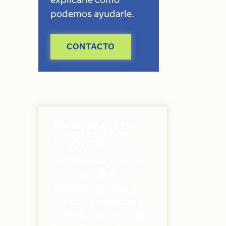
podemos ayudarle.
CONTACTO
MANTÉNGASE EN
CONTACTO CON
NOSOTROS
Manténgase al día de
nuestros últimos
eventos, recursos y
noticias uniéndose a
nuestra comunidad en