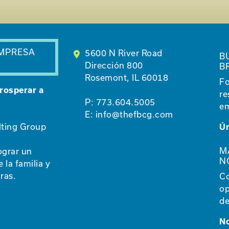
EMPRESA
5600 N River Road
B
Dirección 800
B
Rosemont, IL 60018
Fo
rosperar a
re
P:
773.604.5005
em
E:
info@thefbcg.com
lting Group
Ún
M
ograr un
N
 la familia y
ras.
Co
op
de
N