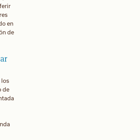
ferir
res
do en
ión de
ar
 los
o de
ontada
inda