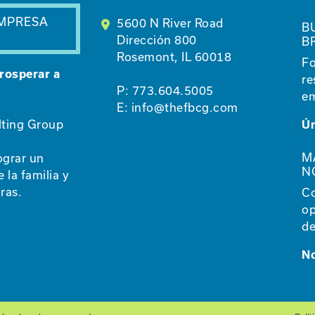
EMPRESA
5600 N River Road
B
Dirección 800
B
Rosemont, IL 60018
Fo
rosperar a
re
P:
773.604.5005
em
E:
info@thefbcg.com
lting Group
Ún
M
ograr un
N
 la familia y
ras.
Co
op
de
N