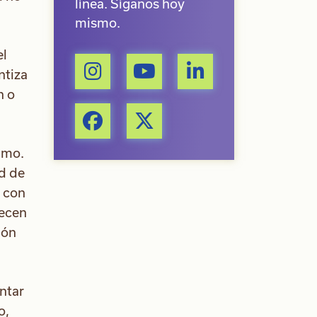
línea. Síganos hoy
mismo.
el
ntiza
n o
amo.
d de
s con
necen
ión
ntar
o,