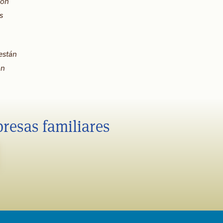
ión
s
están
ón
presas familiares