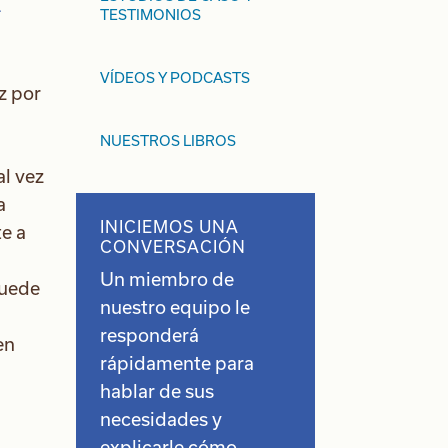
TESTIMONIOS
VÍDEOS Y PODCASTS
z por
NUESTROS LIBROS
al vez
a
INICIEMOS UNA
e a
CONVERSACIÓN
Un miembro de
puede
nuestro equipo le
responderá
en
rápidamente para
hablar de sus
necesidades y
explicarle cómo