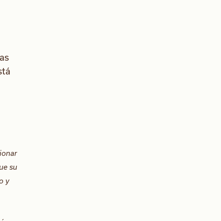
ras
stá
ionar
que su
o y