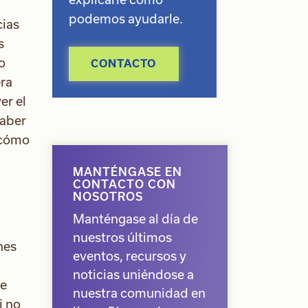
podemos ayudarle.
cias
s
o
CONTACTO
era
er el
haber
 cómo
MANTÉNGASE EN
CONTACTO CON
NOSOTROS
Manténgase al día de
nuestros últimos
nes
eventos, recursos y
noticias uniéndose a
te
nuestra comunidad en
i no