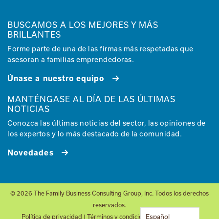
BUSCAMOS A LOS MEJORES Y MÁS
BRILLANTES
Forme parte de una de las firmas más respetadas que
asesoran a familias emprendedoras.
Únase a nuestro equipo
MANTÉNGASE AL DÍA DE LAS ÚLTIMAS
NOTICIAS
Conozca las últimas noticias del sector, las opiniones de
los expertos y lo más destacado de la comunidad.
Novedades
© 2026 The Family Business Consulting Group, Inc. Todos los derechos
reservados.
Español
Política de privacidad
|
Términos y condiciones
| Sitio de
Glantz