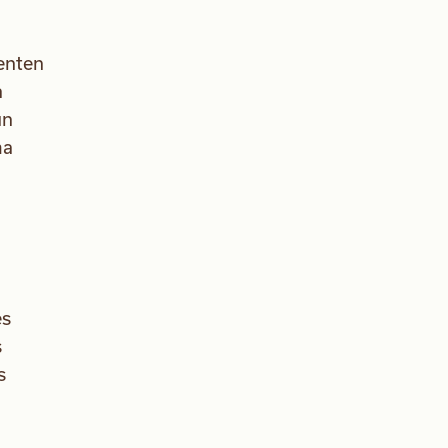
ienten
a
un
ma
es
s
s