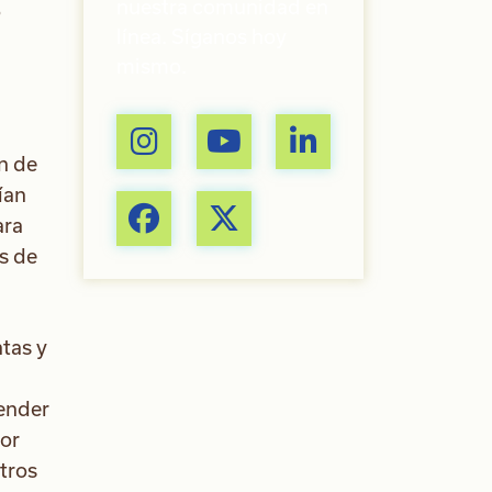
nuestra comunidad en
o
línea. Síganos hoy
mismo.
n de
ían
ara
s de
tas y
render
por
tros