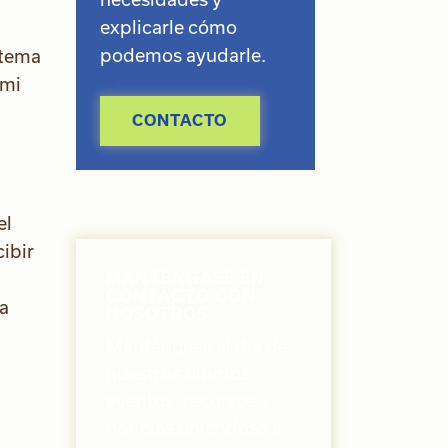
explicarle cómo
podemos ayudarle.
 tema
 mi
CONTACTO
el
ibir
MANTÉNGASE EN
CONTACTO CON
ía
NOSOTROS
Manténgase al día de
nuestros últimos
eventos, recursos y
noticias uniéndose a