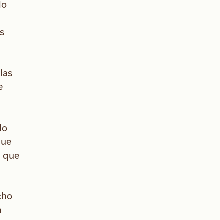
do
es
las
e
do
que
n que
cho
n