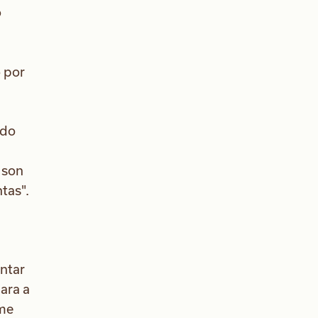
ó
 por
ado
 son
tas".
ntar
ara a
 me