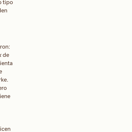
 tipo
den
ron:
k
de
ienta
e
rke.
ero
iene
dicen